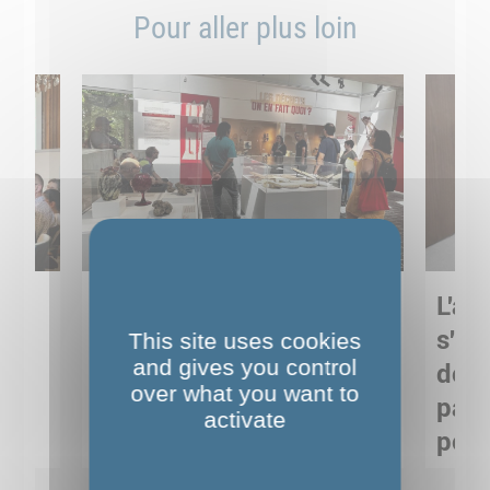
Pour aller plus loin
Sortie pédagogique au
L'art
s
Musée de Préhistoire de
s'in
This site uses cookies
and gives you control
Nemours : apprendre
de M
over what you want to
ses
autrement grâce à la
pare
activate
culture
pour