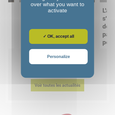
over what you want to
Sortie pédagogique au
L'art
activate
s
Musée de Préhistoire de
s'in
Nemours : apprendre
de M
ses
autrement grâce à la
pare
✓ OK, accept all
culture
pour
Voir détails
Personalize
1
2
3
4
5
Voir toutes les actualités