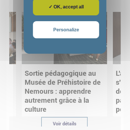
✓ OK, accept all
Personalize
Sortie pédagogique au
L'art
s
Musée de Préhistoire de
s'in
Nemours : apprendre
de M
ses
autrement grâce à la
pare
culture
pour
Voir détails