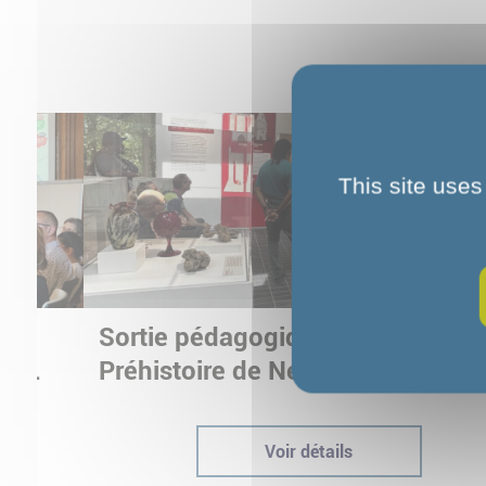
This site uses
Sortie pédagogique au Musée d
ur
Préhistoire de Nemours : appren
ptées
autrement grâce à la culture
Voir détails