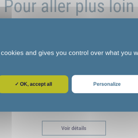
Pour aller plus loin
 cookies and gives you control over what you w
✓ OK, accept all
Personalize
e
L'art et la culture s'invitent au COS
dre
CRPF de Melun : une parenthèse
immersive pour nos stagiaires
Voir détails