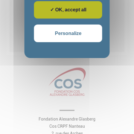
✓ OK, accept all
1
2
3
4
5
Personalize
Voir toutes les actualités
Fondation Alexandre Glasberg
Cos CRPF Nanteau
2, rue des Arches