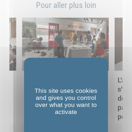
Pour aller plus loin
Sortie pédagogique au
L'art
s
Musée de Préhistoire de
s'in
This site uses cookies
Nemours : apprendre
and gives you control
de M
over what you want to
ses
autrement grâce à la
pare
activate
culture
pour
Voir détails