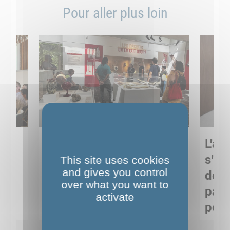
Pour aller plus loin
Sortie pédagogique au
L'art
s
Musée de Préhistoire de
s'in
This site uses cookies
and gives you control
Nemours : apprendre
de M
over what you want to
ses
autrement grâce à la
pare
activate
culture
pour