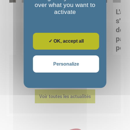
over what you want to
Sortie pédagogique au
L'art
activate
s
Musée de Préhistoire de
s'in
Nemours : apprendre
de M
ses
autrement grâce à la
pare
✓ OK, accept all
culture
pour
Voir détails
Personalize
1
2
3
4
5
Voir toutes les actualités