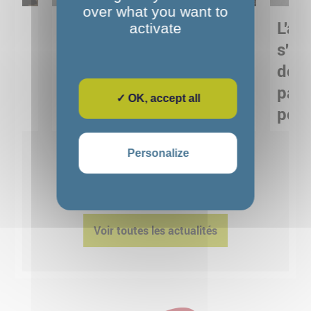
over what you want to
Sortie pédagogique au
L'art
activate
s
Musée de Préhistoire de
s'in
Nemours : apprendre
de M
ses
autrement grâce à la
pare
✓ OK, accept all
culture
pour
Voir détails
Personalize
1
2
3
4
5
Voir toutes les actualités