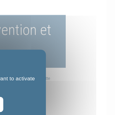
ention et
ant to activate
Partager cette
rs Agent de
page