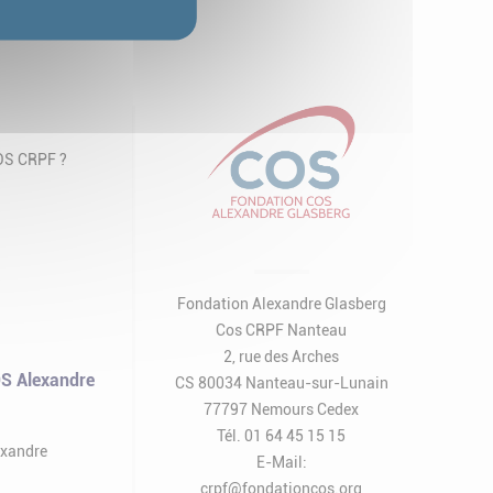
COS CRPF ?
Fondation Alexandre Glasberg
Cos CRPF Nanteau
2, rue des Arches
S Alexandre
CS 80034 Nanteau-sur-Lunain
77797 Nemours Cedex
Tél. 01 64 45 15 15
exandre
E-Mail:
crpf@fondationcos.org