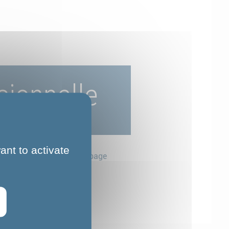
sionnelle
ant to activate
Partager cette page
onnelle
blette.