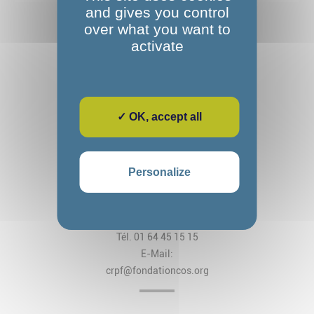
and gives you control
over what you want to
activate
✓ OK, accept all
Fondation Alexandre Glasberg
Cos CRPF Nanteau
Personalize
2, rue des Arches
CS 80034 Nanteau-sur-Lunain
77797 Nemours Cedex
Tél. 01 64 45 15 15
E-Mail:
crpf@fondationcos.org