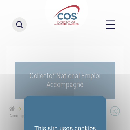
Collectof National Emploi
Accompagné
Accueil
Collectof National Emploi
Accompagné
This site uses cookies